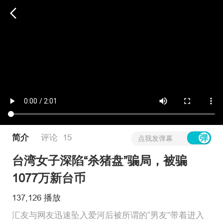
简介
评论
15
点我发弹幕
台湾女子深陷“杀猪盘”骗局，被骗
1077万新台币
137,126 播放
汇友与网友迅速坠入爱河后被所谓的“男友”带着进入