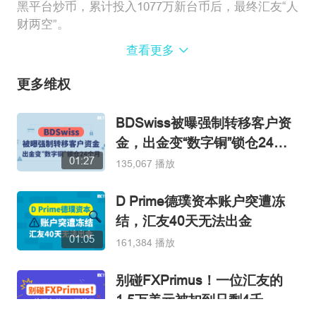
黑平台炒币，累计投入1077万新台币后，最终汇友“人
财两空”。
查看更多
https://www.fx110.com/special/10475
更多维权
BDSwiss被曝强制转移客户资
金，出金变“数字铜”锁仓24个
01:27
月
135,067 播放
D Prime德璞资本账户突遭冻
结，汇友40天无法出金
01:05
161,384 播放
别碰FXPrimus！一位汇友的
1.5万美元被扣到只剩4千