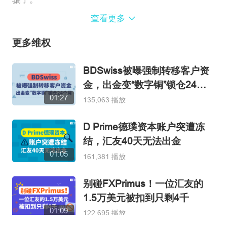
查看更多
https://www.fx110.com/special/10422
更多维权
BDSwiss被曝强制转移客户资
金，出金变“数字铜”锁仓24个
01:27
月
135,063 播放
D Prime德璞资本账户突遭冻
结，汇友40天无法出金
01:05
161,381 播放
别碰FXPrimus！一位汇友的
1.5万美元被扣到只剩4千
01:09
122,695 播放