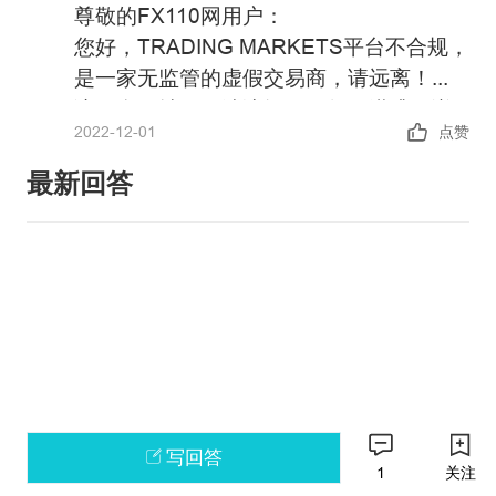
尊敬的FX110网用户：
您好，TRADING MARKETS平台不合规，
是一家无监管的虚假交易商，请远离！
该平台网址已无法访问，显然已潜逃，详
2022-12-01
点赞
情请参阅：
https://xujia.fx110.com/falsebroker/details/1
最新回答
政策警告：中国未批准任何机构在境内开
展外汇保证金业务，凡未经批准的机构擅
自开展外汇按金交易的均属于违法行为。
请主动提高风险防范意识和能力，谨防因
如果您还有其他问题，可以通过FX110网
参与此类交易造成财产损失。
首页微信扫码联系在线客服。
感谢您对FX110网站的支持与信任！
写回答
1
关注