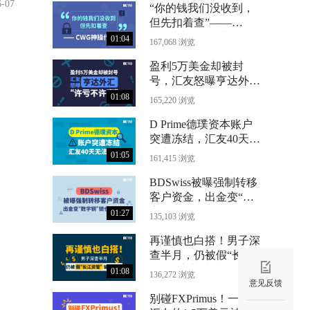
6-07
“你的钱我们没收到，
但先扣着查”——
CWG神操作曝光
01:04
167,068 浏览
盈利5万美金却被封
号，汇友怒曝亨达外汇
“许亏不许赢”
01:08
165,220 浏览
D Prime德璞资本账户
突遭冻结，汇友40天无
法出金
01:05
161,415 浏览
BDSwiss被曝强制转移
客户资金，出金变“数
字铜”锁仓24个月
01:27
135,103 浏览
再谨慎也白搭！男子深
查半月，仍被假“长江
资管”骗光71万
01:08
136,272 浏览
意见反馈
别碰FXPrimus！一位