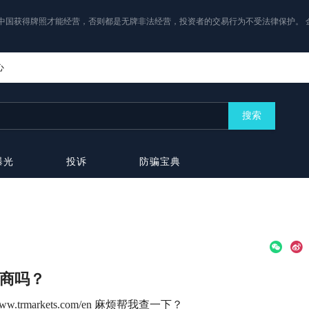
中国获得牌照才能经营，否则都是无牌非法经营，投资者的交易行为不受法律保护。 
心
搜索
曝光
投诉
防骗宝典
纪商吗？
.trmarkets.com/en 麻烦帮我查一下？