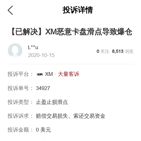
投诉详情
【已解决】XM恶意卡盘滑点导致爆仓
L**u
0
关注·
8,513
浏览
2020-10-15
投诉平台：
XM
·
大量客诉
投诉单号：
34927
投诉类型：
止盈止损滑点
投诉诉求：
赔偿交易损失、索还交易资金
投诉金额：
0
美元