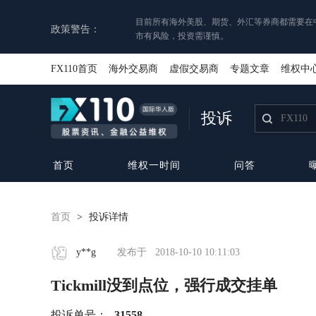
目前所有海外美股、期货、外汇等券商都需要在
政策警告：
市有风险，投资需谨慎。
FX110首页
海外交易商
虚假交易商
专题文章
维权中
投诉
首页
维权一时间
问答
首页
>
投诉详情
y**g
发布于
2018-10-10 10:11:03
Tickmill没到点位，强行成交挂单
投诉单号：
31558