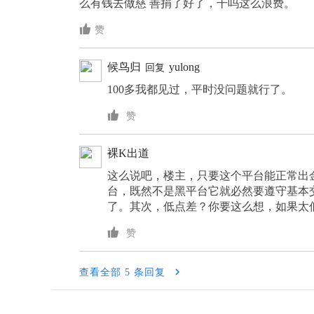
么有钱去做慈 善捐了好了，干吗这么浪费。

赞
候鸟归
yulong
回复
100多我都见过，平时没问题就行了。

赞
裸K出道
这么说吧，楼主，只要这个平台能正常出
台，既然不是黑平台它就必然要遵守基本
了。其次，低点差？你要这么想，如果太

赞

查看全部 5 条回复