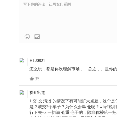

HLJ0821
怎么玩，都是你没理解市场，，总之，。是你

赞
裸K出道
1.交 投 清淡 的情况下有可能扩大点差，这个是
是？成交2个单子？为什么会爆 仓呢？why?说
行下去~3.一切满 仓重 仓干的，除非你梭哈