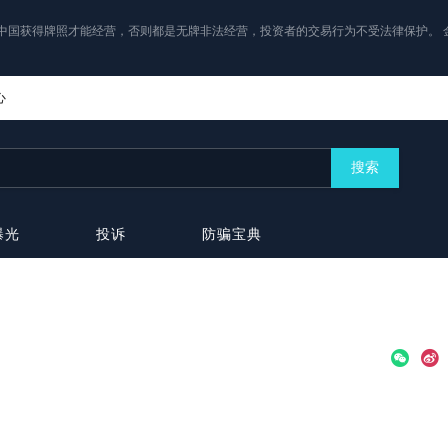
中国获得牌照才能经营，否则都是无牌非法经营，投资者的交易行为不受法律保护。 
心
搜索
曝光
投诉
防骗宝典