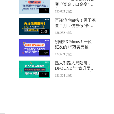
客户资金，出金变“数
字铜”锁仓24个月
01:27
135,053 浏览
再谨慎也白搭！男子深
查半月，仍被假“长江
资管”骗光71万
01:08
136,252 浏览
别碰FXPrimus！一位
汇友的1.5万美元被扣
到只剩4千
01:09
122,689 浏览
熟人引路入局陷阱，
DFOUND与“鑫升团
队”跑路，他的18万美
01:22
131,304 浏览
金没了