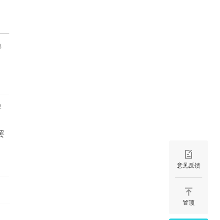
8
2
罢
意见反馈
置顶