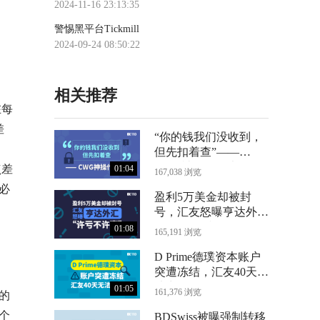
2024-11-16 23:13:35
警惕黑平台Tickmill
2024-09-24 08:50:22
相关推荐
在每
差
“你的钱我们没收到，
但先扣着查”——
CWG神操作曝光
点差
01:04
167,038 浏览
必
盈利5万美金却被封
号，汇友怒曝亨达外汇
“许亏不许赢”
01:08
165,191 浏览
D Prime德璞资本账户
突遭冻结，汇友40天无
法出金
01:05
161,376 浏览
盘的
个
BDSwiss被曝强制转移