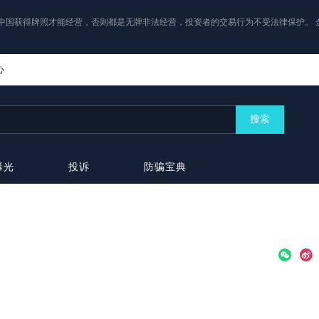
中国获得牌照才能经营，否则都是无牌非法经营，投资者的交易行为不受法律保护。 
心
搜索
曝光
投诉
防骗宝典