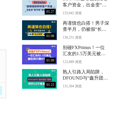
客户资金，出金变“数
字铜”锁仓24个月
01:27
135,042 浏览
再谨慎也白搭！男子深
查半月，仍被假“长江
资管”骗光71万
01:08
136,251 浏览
别碰FXPrimus！一位
汇友的1.5万美元被扣
到只剩4千
01:09
122,689 浏览
熟人引路入局陷阱，
DFOUND与“鑫升团
队”跑路，他的18万美
01:22
131,304 浏览
金没了
5