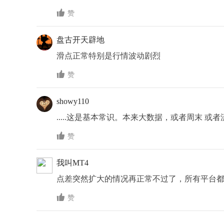

赞
盘古开天辟地
滑点正常特别是行情波动剧烈

赞
showy110
.....这是基本常识。本来大数据，或者周末 

赞
我叫MT4
点差突然扩大的情况再正常不过了，所有平台

赞