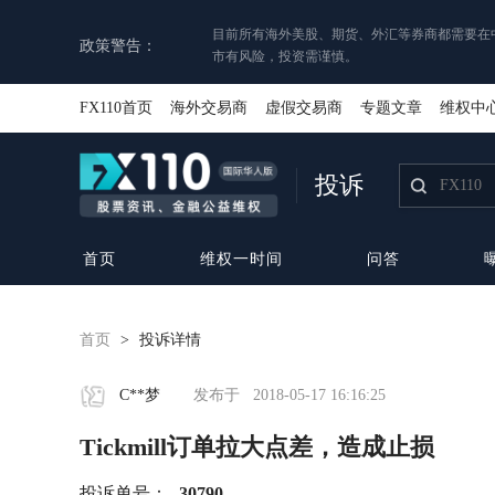
目前所有海外美股、期货、外汇等券商都需要在
政策警告：
市有风险，投资需谨慎。
FX110首页
海外交易商
虚假交易商
专题文章
维权中
投诉
首页
维权一时间
问答
首页
>
投诉详情
C**梦
发布于
2018-05-17 16:16:25
Tickmill订单拉大点差，造成止损
投诉单号：
30790