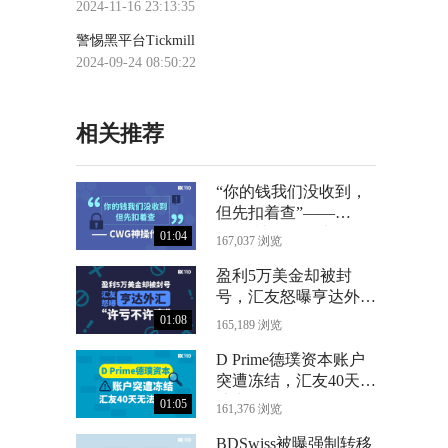
2024-11-16 23:13:35
警惕黑平台Tickmill
2024-09-24 08:50:22
相关推荐
“你的钱我们没收到，
但先扣着查”——
CWG神操作曝光
01:04
167,037 浏览
盈利5万美金却被封
号，汇友怒曝亨达外汇
“许亏不许赢”
01:08
165,189 浏览
D Prime德璞资本账户
突遭冻结，汇友40天无
法出金
01:05
161,376 浏览
BDSwiss被曝强制转移