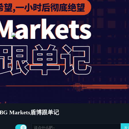
쀂
쀄
쀁
Markets盾博跟单记
弹
发