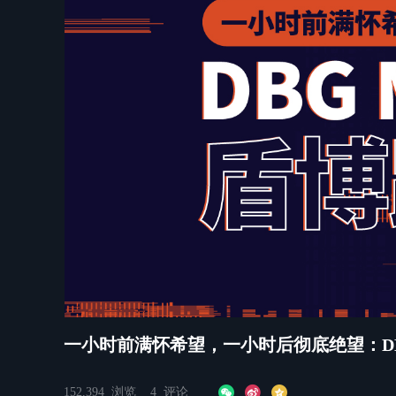
쀂
0:00
/
1:08
一小时前满怀希望，一小时后彻底绝望：DBG 
152,394
浏览
4
评论