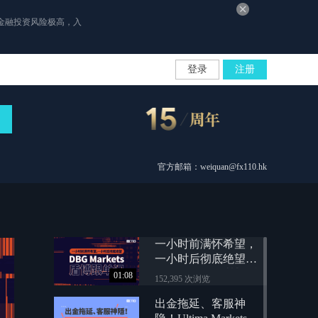
金融投资风险极高，入
登录
注册
官方邮箱：weiquan@fx110.hk
一小时前满怀希望，
一小时后彻底绝望：
DBG Markets盾博跟单
01:08
152,395 次浏览
记
出金拖延、客服神