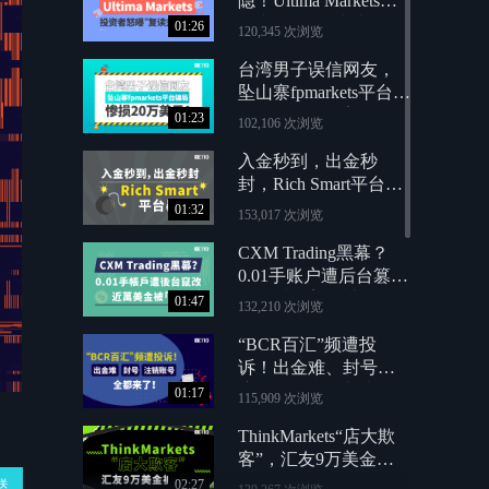
隐！Ultima Markets投
资者怒曝“复读式敷衍”
01:26
120,345 次浏览
台湾男子误信网友，
坠山寨fpmarkets平台骗
局，惨损20万美元！
01:23
102,106 次浏览
入金秒到，出金秒
封，Rich Smart平台暴
雷！
01:32
153,017 次浏览
CXM Trading黑幕？
0.01手账户遭后台篡
改，近万美金被“偷”
01:47
132,210 次浏览
“BCR百汇”频遭投
诉！出金难、封号、
注销账号，全都来
01:17
115,909 次浏览
了！
ThinkMarkets“店大欺
客”，汇友9万美金被
扣留
送
02:27