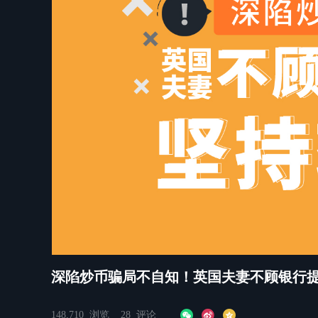
쀂
0:00
/
1:48
深陷炒币骗局不自知！英国夫妻不顾银行
148,710
浏览
28
评论