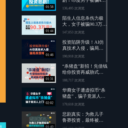
剧！印度男子被骗400
万卢比欲轻生
01:58
136,495 次浏览
陌生人信息杀伤力极
大，女子被骗90.3万
元！
01:44
147,053 次浏览
投资陷阱升级！AI仿
真技术入侵，骗局真
假难辨！
01:46
190,918 次浏览
“杀猪盘”新招！先借钱
给你投资再威胁式催
债
01:31
188,717 次浏览
华裔女子遭虚拟币“杀
猪盘”，骗子竟派人上
门取现金！
02:02
179,618 次浏览
悲剧真实：为救儿子
鲁莽投资，最终被骗
走全部积蓄
送
01:40