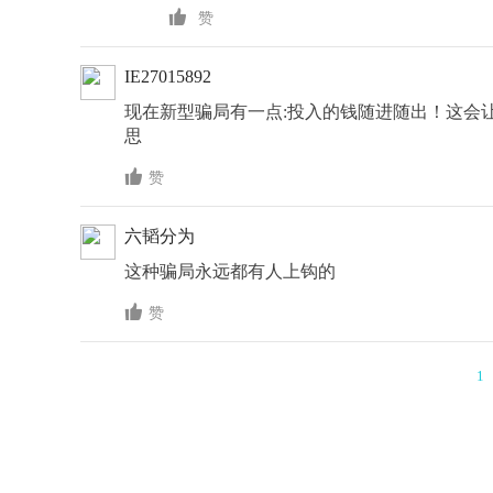

赞
IE27015892
现在新型骗局有一点:投入的钱随进随出！这会
思

赞
六韬分为
这种骗局永远都有人上钩的

赞
1