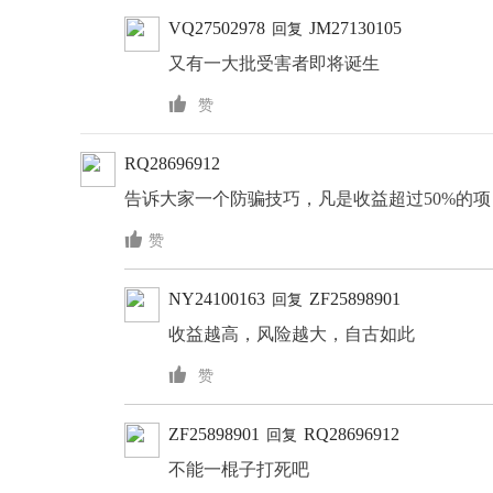
VQ27502978
JM27130105
回复
又有一大批受害者即将诞生

赞
RQ28696912
告诉大家一个防骗技巧，凡是收益超过50%的

赞
NY24100163
ZF25898901
回复
收益越高，风险越大，自古如此

赞
ZF25898901
RQ28696912
回复
不能一棍子打死吧