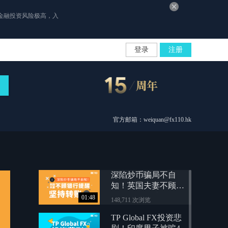
金融投资风险极高，入
登录
注册
官方邮箱：weiquan@fx110.hk
深陷炒币骗局不自
知！英国夫妻不顾银
行提醒，坚持转账
01:48
148,711 次浏览
TP Global FX投资悲