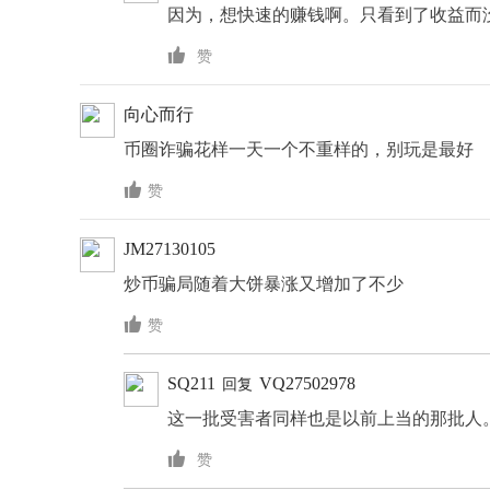
因为，想快速的赚钱啊。只看到了收益而

赞
向心而行
币圈诈骗花样一天一个不重样的，别玩是最好

赞
JM27130105
炒币骗局随着大饼暴涨又增加了不少

赞
SQ211
VQ27502978
回复
这一批受害者同样也是以前上当的那批人

赞