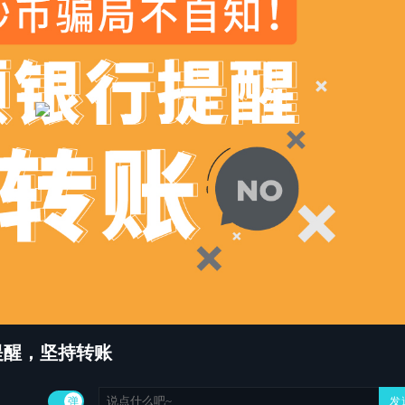
쀂
쀄
쀁
提醒，坚持转账
弹
发