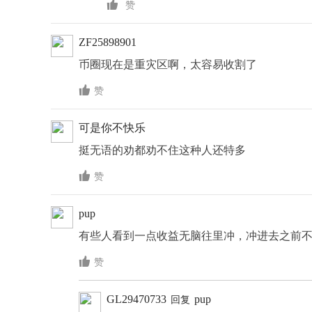

赞
ZF25898901
币圈现在是重灾区啊，太容易收割了

赞
可是你不快乐
挺无语的劝都劝不住这种人还特多

赞
pup
有些人看到一点收益无脑往里冲，冲进去之前

赞
GL29470733
pup
回复