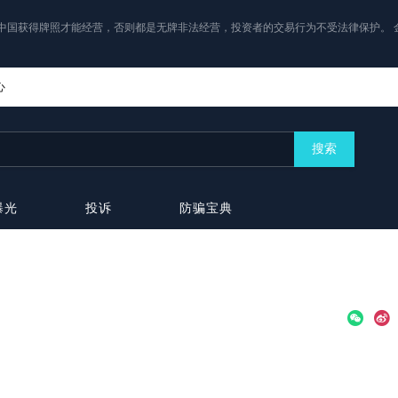
中国获得牌照才能经营，否则都是无牌非法经营，投资者的交易行为不受法律保护。 
心
搜索
曝光
投诉
防骗宝典