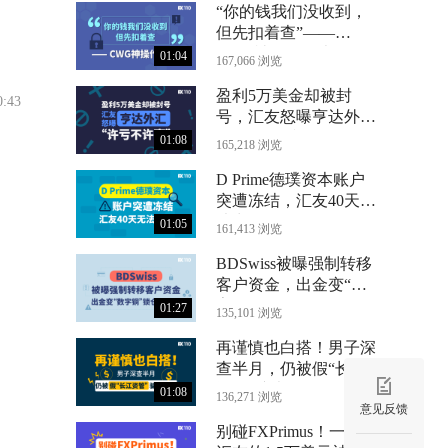
“你的钱我们没收到，
但先扣着查”——
CWG神操作曝光
01:04
167,066 浏览
盈利5万美金却被封
0:43
号，汇友怒曝亨达外汇
“许亏不许赢”
01:08
165,218 浏览
D Prime德璞资本账户
突遭冻结，汇友40天无
法出金
01:05
161,413 浏览
BDSwiss被曝强制转移
客户资金，出金变“数
字铜”锁仓24个月
01:27
135,101 浏览
再谨慎也白搭！男子深
查半月，仍被假“长江
资管”骗光71万
01:08
136,271 浏览
意见反馈
别碰FXPrimus！一位