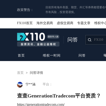
目前所有海外美股、期货、外汇等券商都需要在
政策警告：
市有风险，投资需谨慎。
FX110首页
海外交易商
虚假交易商
专题文章
维权中
问答
首页
维权一时间
问答
首页
>
问答详情
宁**涵
平台：
查查GenerationTradecom平台资质？
https://generationtradecom.com/