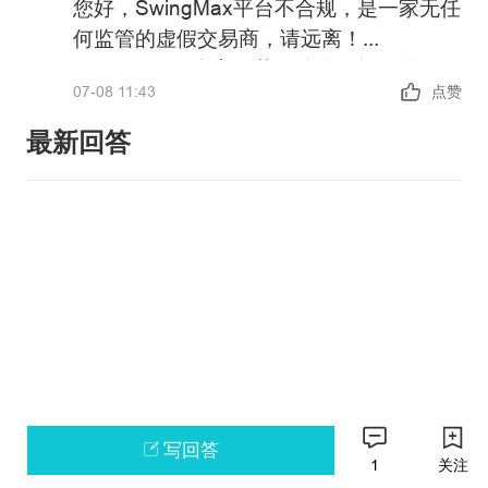
您好，SwingMax平台不合规，是一家无任
何监管的虚假交易商，请远离！
SwingMax平台宣传获得监管，提供外汇、
07-08 11:43
点赞
指数、股票、大宗商品、加密货币等金融
衍生品投资交易服务，但并未公布其详细
最新回答
的经营地址和金融监管信息以便核实。
政策警告：中国未批准任何机构在境内开
展外汇保证金业务，凡未经批准的机构擅
自开展外汇按金交易的均属于违法行为。
请主动提高风险防范意识和能力，谨防因
如果您还有其他问题，可以通过官方邮箱
参与此类交易造成财产损失。
weiquan@fx110.hk联系我们。
感谢您对FX110网站的支持与信任！
写回答
1
关注