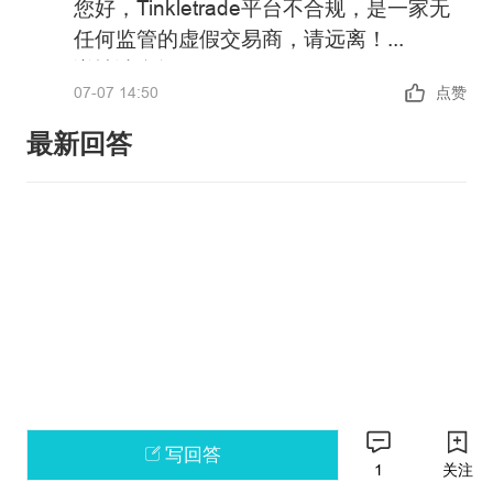
您好，Tinkletrade平台不合规，是一家无
任何监管的虚假交易商，请远离！
详情请参阅：
07-07 14:50
点赞
https://xujia.fx110.com/falsebroker/details/2
政策警告：中国未批准任何机构在境内开
最新回答
展外汇保证金业务，凡未经批准的机构擅
自开展外汇按金交易的均属于违法行为。
请主动提高风险防范意识和能力，谨防因
如果您还有其他问题，可以通过官方邮箱
参与此类交易造成财产损失。
weiquan@fx110.hk联系我们。
感谢您对FX110网站的支持与信任！
写回答
1
关注