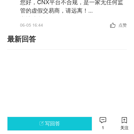
您好，CNX平台不合规，是一家无任何监
管的虚假交易商，请远离！
详情请参阅：
06-05 16:44
点赞
https://xujia.fx110.com/falsebroker/details/2
政策警告：中国未批准任何机构在境内开
最新回答
展外汇保证金业务，凡未经批准的机构擅
自开展外汇按金交易的均属于违法行为。
请主动提高风险防范意识和能力，谨防因
如果您还有其他问题，可以通过官方邮箱
参与此类交易造成财产损失。
weiquan@fx110.hk联系我们。
感谢您对FX110网站的支持与信任！
写回答
1
关注