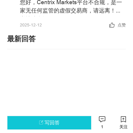
您好，
Centrix Markets
平台不合规，是一
家无任何监管的虚假交易商，请远离！
详情请参阅：
2025-12-12
点赞
https://xujia.fx110.com/falsebroker/details/2
政策警告：中国未批准任何机构在境内开
最新回答
展外汇保证金业务，凡未经批准的机构擅
自开展外汇按金交易的均属于违法行为。
请主动提高风险防范意识和能力，谨防因
如果您还有其他问题，可以通过官方邮箱
参与此类交易造成财产损失。
weiquan@fx110.hk联系我们。
感谢您对FX110网站的支持与信任！
写回答
1
关注