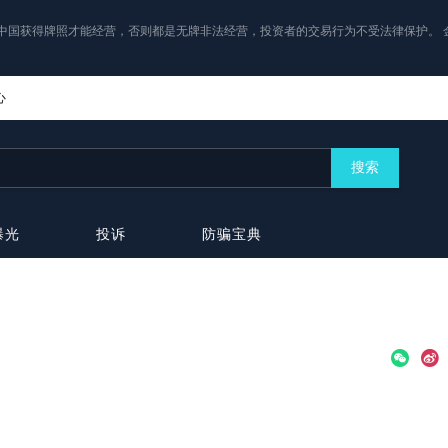
中国获得牌照才能经营，否则都是无牌非法经营，投资者的交易行为不受法律保护。 
心
搜索
曝光
投诉
防骗宝典