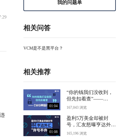
我的问题单
7:29
相关问答
VCM是不是黑平台？
相关推荐
“你的钱我们没收到，
但先扣着查”——
CWG神操作曝光
01:04
167,043 浏览
违
盈利5万美金却被封
号，汇友怒曝亨达外汇
“许亏不许赢”
01:08
165,196 浏览