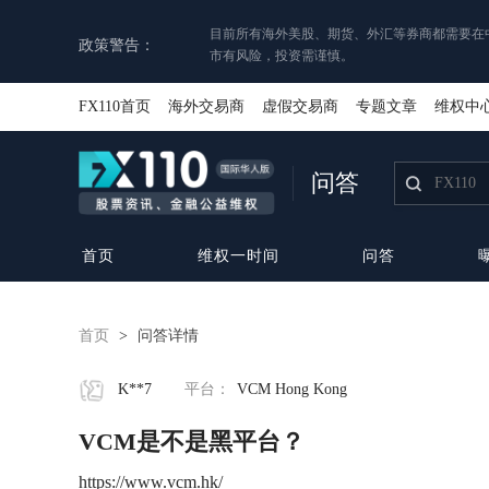
目前所有海外美股、期货、外汇等券商都需要在
政策警告：
市有风险，投资需谨慎。
FX110首页
海外交易商
虚假交易商
专题文章
维权中
问答
首页
维权一时间
问答
首页
>
问答详情
K**7
平台：
VCM Hong Kong
VCM是不是黑平台？
https://www.vcm.hk/