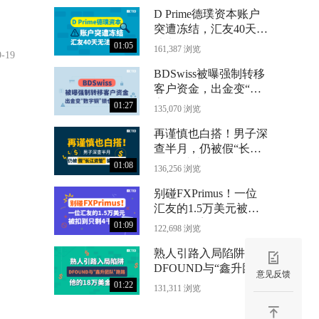
D Prime德璞资本账户
突遭冻结，汇友40天无
法出金
01:05
161,387 浏览
9-19
BDSwiss被曝强制转移
客户资金，出金变“数
字铜”锁仓24个月
01:27
135,070 浏览
再谨慎也白搭！男子深
查半月，仍被假“长江
资管”骗光71万
01:08
136,256 浏览
别碰FXPrimus！一位
汇友的1.5万美元被扣
到只剩4千
01:09
122,698 浏览
熟人引路入局陷阱，
DFOUND与“鑫升团
意见反馈
队”跑路，他的18万美
01:22
131,311 浏览
金没了