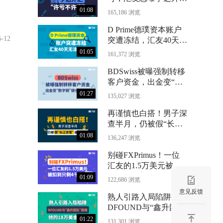
“许亏不许赢”
01:08
165,186 浏览
D Prime德璞资本账户
6-12
突遭冻结，汇友40天无
法出金
01:05
161,372 浏览
BDSwiss被曝强制转移
客户资金，出金变“数
字铜”锁仓24个月
01:27
135,027 浏览
再谨慎也白搭！男子深
查半月，仍被假“长江
资管”骗光71万
01:08
136,247 浏览
别碰FXPrimus！一位
汇友的1.5万美元被扣
到只剩4千
01:09
122,686 浏览
意见反馈
熟人引路入局陷阱，
DFOUND与“鑫升团
队”跑路，他的18万美
01:22
131,301 浏览