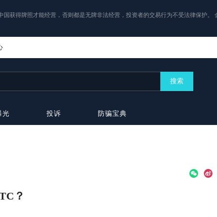
中国获得牌照才能经营，否则都是无牌非法经营，投资者的交易行为不受法律保护。 
心
搜索
曝光
投诉
防骗宝典
BTC？