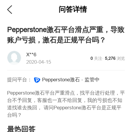
问答详情
Pepperstone激石平台滑点严重，导致
账户亏损，激石是正规平台吗？
X**6
0
关注·
5,276
浏览
2020-04-15
提问平台：
Pepperstone激石
-
监管中
Pepperstone激石平台严重滑点，找平台进行处理，平
台不予回复，客服也一直不给回复，我的亏损也不知
道找谁去挽回， 请问Pepperstone激石平台是正规平
台吗？
最热回答