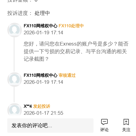
投诉进度：
处理中
FX110网维权中心
FX110处理中
2026-01-19 17:14
您好，请问您在Exness的账户号是多少？能否
提供一下亏损的交易记录、与平台沟通的相关
记录截图？
FX110网维权中心
审核通过
2026-01-19 17:14
X**4
发起投诉
2026-01-17 21:55
发起投诉
发表你的评论吧...
评论
关注