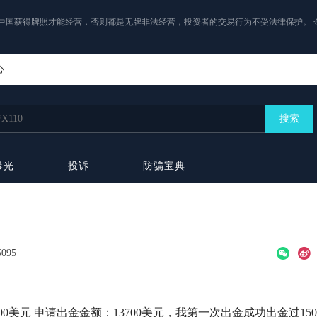
中国获得牌照才能经营，否则都是无牌非法经营，投资者的交易行为不受法律保护。 
心
搜索
曝光
投诉
防骗宝典
5095
：约7000美元 申请出金金额：13700美元，我第一次出金成功出金过150