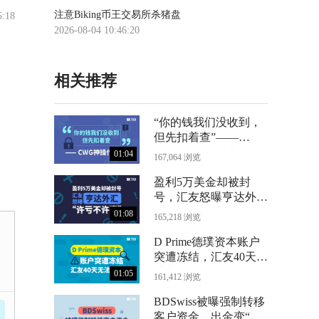
注意Biking币王交易所杀猪盘
5:18
2026-08-04 10:46:20
相关推荐
“你的钱我们没收到，
但先扣着查”——
CWG神操作曝光
01:04
167,064 浏览
盈利5万美金却被封
号，汇友怒曝亨达外汇
“许亏不许赢”
01:08
165,218 浏览
D Prime德璞资本账户
突遭冻结，汇友40天无
法出金
01:05
161,412 浏览
BDSwiss被曝强制转移
客户资金，出金变“数