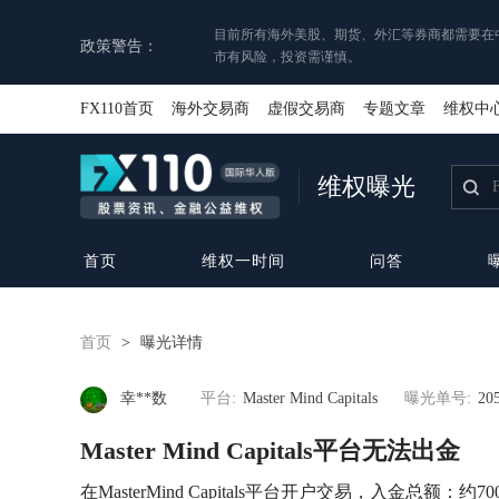
目前所有海外美股、期货、外汇等券商都需要在
政策警告：
市有风险，投资需谨慎。
FX110首页
海外交易商
虚假交易商
专题文章
维权中
维权曝光
首页
维权一时间
问答
首页
>
曝光详情
幸**数
平台:
Master Mind Capitals
曝光单号:
20
Master Mind Capitals平台无法出金
在MasterMind Capitals平台开户交易，入金总额