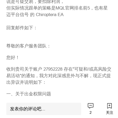
说是可疑交易，要扣除利润，
但实际情况跟单的策略是MQL官网排名前5，也有星
迈平台信号 的 Chiroptera EA
回复邮件如下：
尊敬的客户服务团队：
您好！
收到贵司关于账户 27952228 存在"可疑和/或高风险交
易活动"的通知，我方对此深感意外与不解，现正式提
出异议并说明如下：
一、关于出金权限问题
目前我方账户无法正常申请出金，请贵司立即恢复该
发表你的评论吧...
账户的出金权限。在争议尚未解决、事实尚未厘清之
2
关注