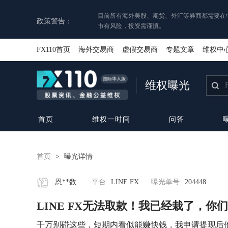
目前所有海外美股、期货、外汇等券商都需要在
政策警告：
市有风险，投资需谨慎。
FX110首页
海外交易商
虚假交易商
专题文章
维权中
维权曝光
首页
维权一时间
问答
首页
>
曝光详情
恩**数
平台:
LINE FX
曝光单号:
204448
LINE FX无法取款！我已经栽了，你
千万别碰这些，短期内看似能赚快钱，我申请提现后