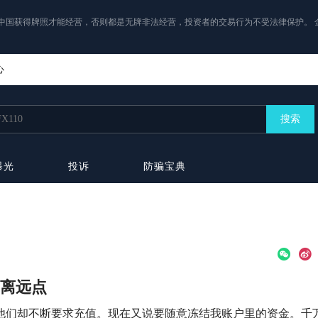
中国获得牌照才能经营，否则都是无牌非法经营，投资者的交易行为不受法律保护。 
心
搜索
曝光
投诉
防骗宝典
们离远点
他们却不断要求充值。现在又说要随意冻结我账户里的资金。千