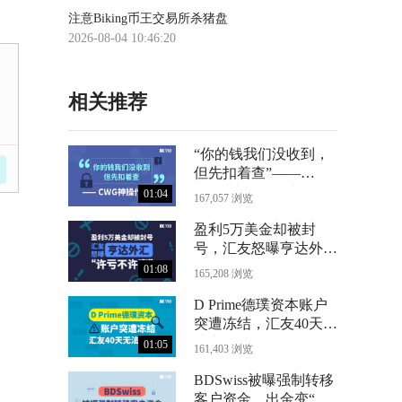
注意Biking币王交易所杀猪盘
2026-08-04 10:46:20
相关推荐
“你的钱我们没收到，
但先扣着查”——
CWG神操作曝光
01:04
167,057 浏览
盈利5万美金却被封
号，汇友怒曝亨达外汇
“许亏不许赢”
01:08
165,208 浏览
D Prime德璞资本账户
突遭冻结，汇友40天无
法出金
01:05
161,403 浏览
BDSwiss被曝强制转移
客户资金，出金变“数