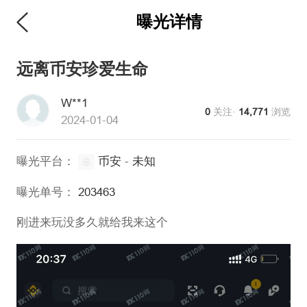
曝光详情
远离币安珍爱生命
W**1
0
关注·
14,771
浏览
2024-01-04
曝光平台：
币安
-
未知
曝光单号：
203463
刚进来玩没多久就给我来这个