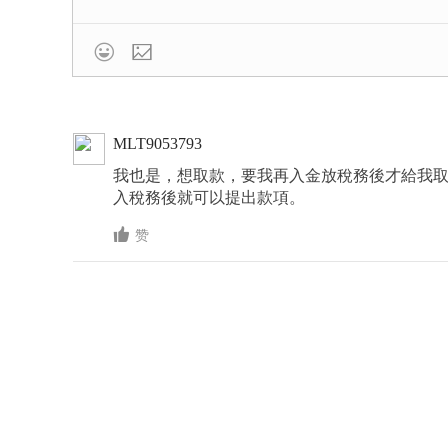

MLT9053793
我也是，想取款，要我再入金放稅務後才給我取
入稅務後就可以提出款項。

赞