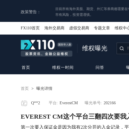
目前所有海外美股、期货、外汇等券商都需要在
政策警告：
市有风险，投资需谨慎。
FX110首页
海外交易商
虚假交易商
专题文章
维权中
维权曝光
首页
维权一时间
问答
首页
>
曝光详情
Q**2
平台:
EverestCM
曝光单号:
202166
EVEREST CM这个平台三翻四次要
第一次要入保证金是因为我有2次分开的入金记录，