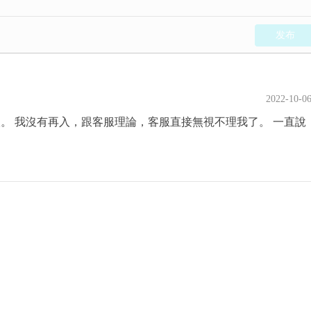
发布
2022-10-0
。 我沒有再入，跟客服理論，客服直接無視不理我了。 一直說