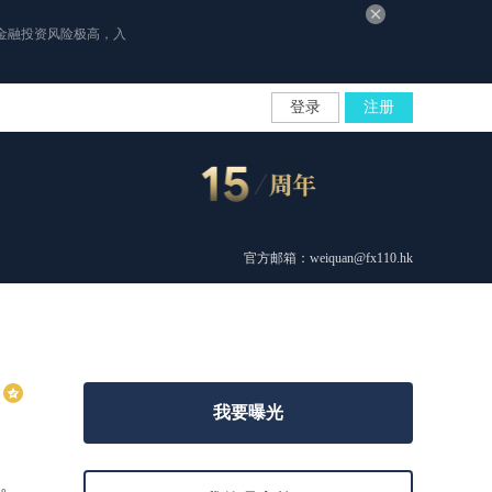
金融投资风险极高，入
登录
注册
官方邮箱：weiquan@fx110.hk
我要曝光
取。