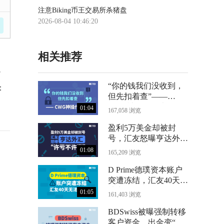
注意Biking币王交易所杀猪盘
2026-08-04 10:46:20
相关推荐
6
“你的钱我们没收到，
：
但先扣着查”——
CWG神操作曝光
01:04
167,058 浏览
盈利5万美金却被封
号，汇友怒曝亨达外汇
“许亏不许赢”
01:08
165,209 浏览
D Prime德璞资本账户
突遭冻结，汇友40天无
法出金
01:05
161,403 浏览
BDSwiss被曝强制转移
客户资金，出金变“数