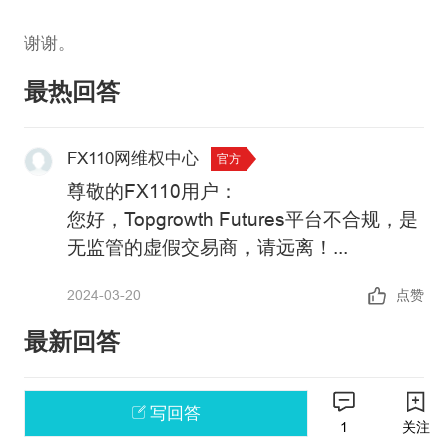
谢谢。
最热回答
FX110网维权中心
官方
尊敬的FX110用户：
您好，
Topgrowth Futures
平台不合规，是
无监管的虚假交易商，请远离！
详情请参阅：
2024-03-20
点赞
https://xujia.fx110.com/falsebroker/details/1
该平台目前仍在运营中，查无被收购的信
最新回答
息，请勿入金交易。
政策警告：中国未批准任何机构在境内开
写回答
展外汇保证金业务，凡未经批准的机构擅
1
关注
自开展外汇按金交易的均属于违法行为。