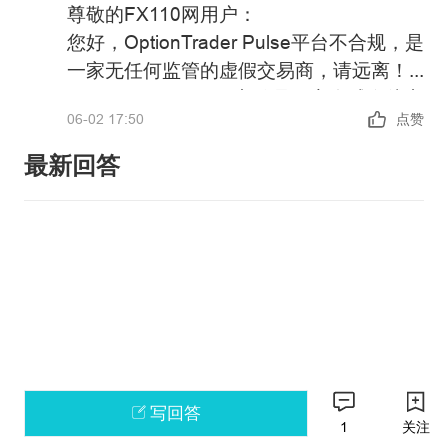
尊敬的FX110网用户：
您好，OptionTrader Pulse平台不合规，是
一家无任何监管的虚假交易商，请远离！
OptionTrader Pulse宣传是一家全球在线交
06-02 17:50
点赞
易平台，提供加密货币、外汇产品投资交
易服务，但并未公布其具体经营地址和金
最新回答
融服务牌照以便核实。
政策警告：中国未批准任何机构在境内开
展外汇保证金业务，凡未经批准的机构擅
自开展外汇按金交易的均属于违法行为。
请主动提高风险防范意识和能力，谨防因
如果您还有其他问题，可以通过官方邮箱
参与此类交易造成财产损失。
weiquan@fx110.hk联系我们。
感谢您对FX110网站的支持与信任！
写回答
1
关注