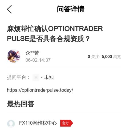
问答详情
麻烦帮忙确认OPTIONTRADER
PULSE是否具备合规资质？
众**苦
0
关注·
5,003
浏览
06-02 14:37
提问平台：
-
未知
https://optiontraderpulse.today/
最热回答
FX110网维权中心
官方