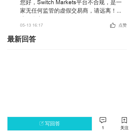
您好，Switch Markets平台不合规，是一
家无任何监管的虚假交易商，请远离！
该平台宣传Switch Markets Pty Ltd是
05-13 16:17
点赞
Royal CM LTD的代理，Royal CM LTD已
获得瓦努阿图VFSC的授权和监管，提供外
最新回答
汇、大宗商品、贵金属、原油、指数、加
政策警告：中国未批准任何机构在境内开
密货币、股票等金融衍生品投资交易服
展外汇保证金业务，凡未经批准的机构擅
务。经查询，澳大利亚ASIC登记SWITCH
自开展外汇按金交易的均属于违法行为。
MARKETS PTY LTD曾经是ROYAL
请主动提高风险防范意识和能力，谨防因
如果您还有其他问题，可以通过官方邮箱
FINANCIAL TRADING PTY LTD的AR授
参与此类交易造成财产损失。
weiquan@fx110.hk联系我们。
权代表，于2024年1月1日已注销。我们在
感谢您对FX110网站的支持与信任！
瓦努阿图VFSC的金融经纪商持牌商列表中
有查询到Royal CM Limited，但并未登记
网址和其授权代表公司。
写回答
1
关注