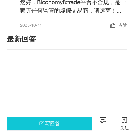
您好，Biconomyfxtrade平台不合规，是一
家无任何监管的虚假交易商，请远离！
Biconomyfxtrade平台宣传获得塞浦路斯证
2025-10-11
点赞
券交易委员会CySEC的许可，许可证号
138/11，提供二元期权、外汇等金融衍生
最新回答
品投资交易服务。经查询，塞浦路斯
政策警告：中国未批准任何机构在境内开
CySEC 138/11对应公司名称为Topfx
展外汇保证金业务，凡未经批准的机构擅
Ltd，登记网址为www.topfx.com，显然
自开展外汇按金交易的均属于违法行为。
Biconomyfxtrade是套牌监管。
请主动提高风险防范意识和能力，谨防因
如果您还有其他问题，可以通过官方邮箱
参与此类交易造成财产损失。
weiquan@fx110.hk联系我们。
感谢您对FX110网站的支持与信任！
写回答
1
关注