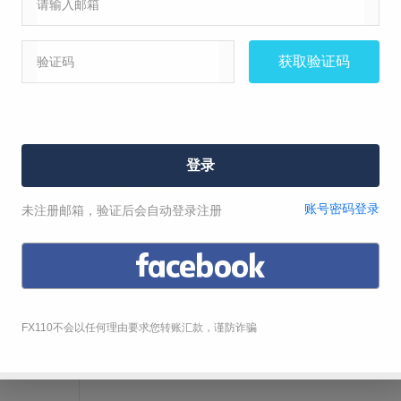
标题
赔偿交易损失
索还交易资金
虚假宣
维权诉求
投诉内容
뀁
뀃
뀂
뀄