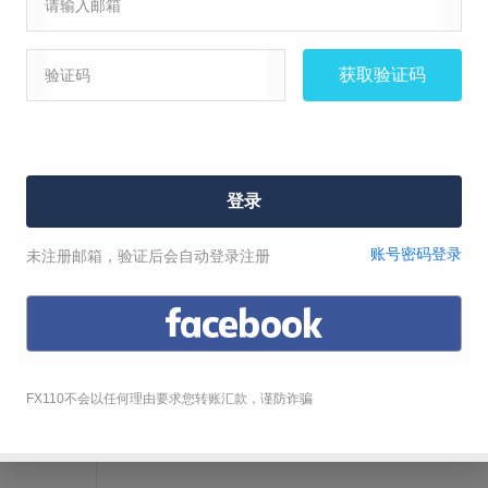
标题
赔偿交易损失
索还交易资金
虚假宣
维权诉求
投诉内容
뀁
뀃
뀂
뀄