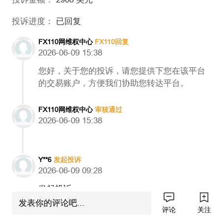
投诉进度：
已回复
FX110网维权中心
FX110回复
2026-06-09 15:38
您好，关于您的投诉，请您提供下您在该平台
的交易账户，方便我们协助您转达平台。
FX110网维权中心
审核通过
2026-06-09 15:38
Y**6
发起投诉
2026-06-09 09:28
发起投诉
发表你的评论吧...
评论
关注
从去年九月份开始到现在马上一年都不给出金，发邮