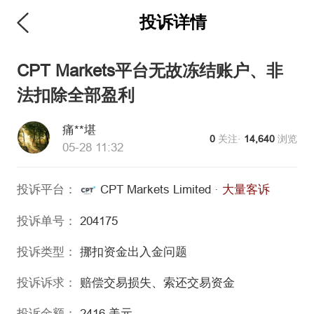
投诉详情
CPT Markets平台无故冻结账户、非
法扣除全部盈利
痛**堪
0
关注·
14,640
浏览
05-28 11:32
投诉平台：
CPT Markets Limited
·
大量客诉
投诉单号：
204175
投诉类型：
挪扣资金
出入金问题
投诉诉求：
赔偿交易损失、索还交易资金
投诉金额：
2416
美元