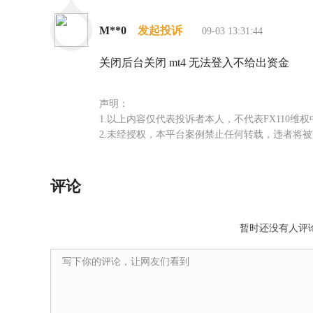
M**0
发起投诉
09-03 13:31:44
关闭后台关闭 mt4 无法登入不给出资金
声明：
1.以上内容仅代表投诉者本人，不代表FX110维
2.未经授权，本平台案例禁止任何转载，违者将
评论
暂时还没有人评