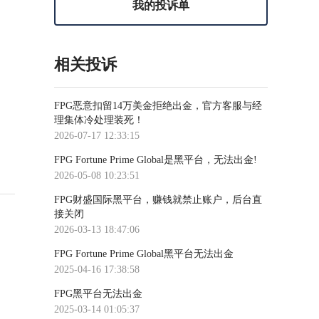
我的投诉单
相关投诉
FPG恶意扣留14万美金拒绝出金，官方客服与经
理集体冷处理装死！
2026-07-17 12:33:15
FPG Fortune Prime Global是黑平台，无法出金!
2026-05-08 10:23:51
FPG财盛国际​黑平台，赚钱就禁止账户，后台直
接关闭
2026-03-13 18:47:06
FPG Fortune Prime Global黑平台无法出金
2025-04-16 17:38:58
FPG黑平台无法出金
2025-03-14 01:05:37