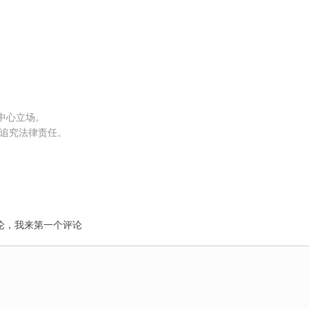
权中心立场。
被追究法律责任。
论，我来第一个评论