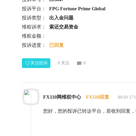
投诉平台：
FPG Fortune Prime Global
投诉类型：
出入金问题
维权诉求：
索还交易资金
维权金额：
投诉进度：
已回复
关注投诉
0
关注
0
FX110网维权中心
FX110回复
09-03 17:
您好，您的投诉已转达平台，若收到回复，